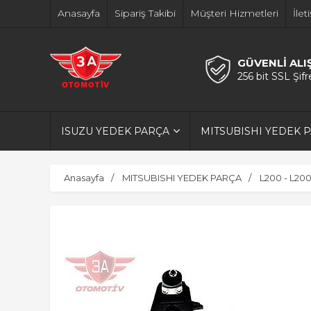
Anasayfa
Sipariş Takibi
Müşteri Hizmetleri
İlet
GÜVENLİ ALI
256 bit SSL Şif
ISUZU YEDEK PARÇA
MITSUBISHI YEDEK 
Anasayfa
MITSUBISHI YEDEK PARÇA
L200 - L20