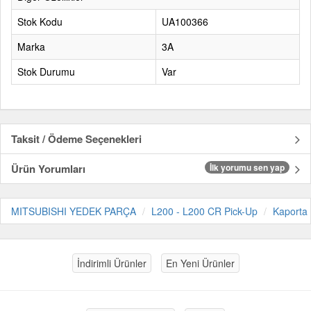
Stok Kodu
UA100366
Marka
3A
Stok Durumu
Var
Taksit / Ödeme Seçenekleri
Ürün Yorumları
İlk yorumu sen yap
MITSUBISHI YEDEK PARÇA
L200 - L200 CR Pick-Up
Kaporta
İndirimli Ürünler
En Yeni Ürünler