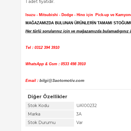
1 adet fiyatıdır.
Isuzu - Mitsubishi - Dodge - Hino için Pick-up ve Kamyon
MAĞAZAMIZDA BULUNAN ÜRÜNLERİN TAMAMI STOĞUMUZD
Her türlü sorularınız için ve mağazamızda bulamadıgınız ür
Tel : 0312 394 3910
WhatsApp & Gsm : 0533 498 3910
bilgi@3aotomotiv.com
Email :
Diğer Özellikler
Stok Kodu
UA100232
Marka
3A
Stok Durumu
Var