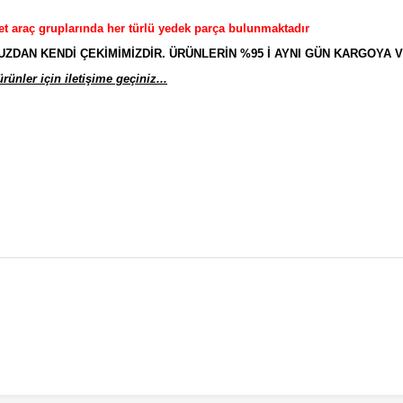
et araç gruplarında her türlü yedek parça bulunmaktadır
AN KENDİ ÇEKİMİMİZDİR. ÜRÜNLERİN %95 İ AYNI GÜN KARGOYA V
ünler için iletişime geçiniz...