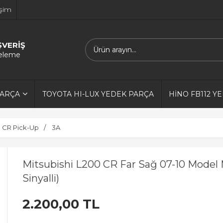
işim
ŞVERİŞ
releme
PARÇA
TOYOTA HI-LUX YEDEK PARÇA
HİNO FB112 Y
0 CR Pick-Up
3A
Mitsubishi L200 CR Far Sağ 07-10 Model 
Sinyalli)
2.200,00 TL