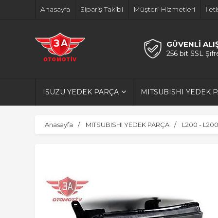
Anasayfa
Sipariş Takibi
Müşteri Hizmetleri
İlet
GÜVENLİ ALI
256 bit SSL Şif
ISUZU YEDEK PARÇA
MITSUBISHI YEDEK 
Anasayfa
MITSUBISHI YEDEK PARÇA
L200 - L20