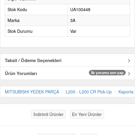
Stok Kodu
UA100448
Marka
3A
Stok Durumu
Var
Taksit / Ödeme Seçenekleri
Ürün Yorumları
İlk yorumu sen yap
MITSUBISHI YEDEK PARÇA
L200 - L200 CR Pick-Up
Kaporta
İndirimli Ürünler
En Yeni Ürünler