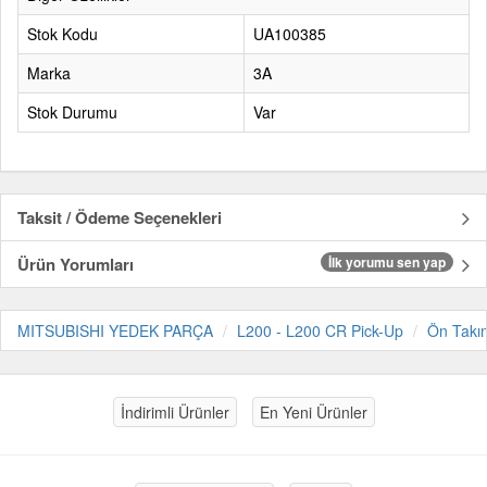
Stok Kodu
UA100385
Marka
3A
Stok Durumu
Var
Taksit / Ödeme Seçenekleri
Ürün Yorumları
İlk yorumu sen yap
MITSUBISHI YEDEK PARÇA
L200 - L200 CR Pick-Up
Ön Takı
İndirimli Ürünler
En Yeni Ürünler