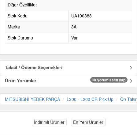
Diğer Özellikler
Stok Kodu
UA100388
Marka
3A
Stok Durumu
Var
Taksit / Ödeme Seçenekleri
Ürün Yorumları
İlk yorumu sen yap
MITSUBISHI YEDEK PARÇA
L200 - L200 CR Pick-Up
Ön Takı
İndirimli Ürünler
En Yeni Ürünler