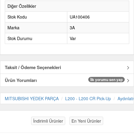
Diğer Özellikler
Stok Kodu
UA100406
Marka
3A
Stok Durumu
Var
Taksit / Ödeme Seçenekleri
Ürün Yorumları
İlk yorumu sen yap
MITSUBISHI YEDEK PARÇA
L200 - L200 CR Pick-Up
Aydınla
İndirimli Ürünler
En Yeni Ürünler