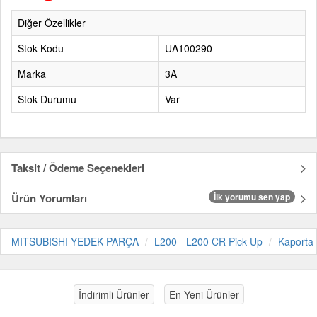
Diğer Özellikler
Stok Kodu
UA100290
Marka
3A
Stok Durumu
Var
Taksit / Ödeme Seçenekleri
Ürün Yorumları
İlk yorumu sen yap
MITSUBISHI YEDEK PARÇA
L200 - L200 CR Pick-Up
Kaporta
İndirimli Ürünler
En Yeni Ürünler