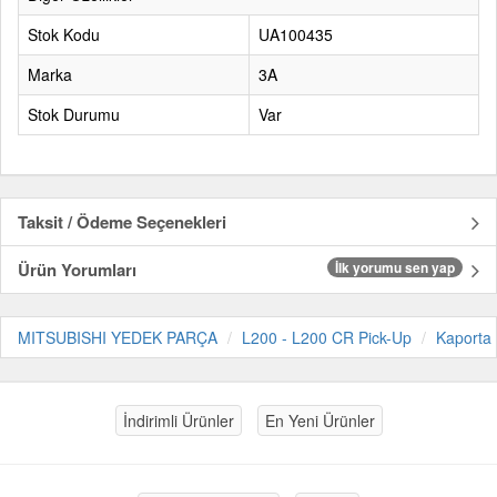
Stok Kodu
UA100435
Marka
3A
Stok Durumu
Var
Taksit / Ödeme Seçenekleri
Ürün Yorumları
İlk yorumu sen yap
MITSUBISHI YEDEK PARÇA
L200 - L200 CR Pick-Up
Kaporta
İndirimli Ürünler
En Yeni Ürünler