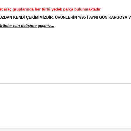
et araç gruplarında her türlü yedek parça bulunmaktadır
AN KENDİ ÇEKİMİMİZDİR. ÜRÜNLERİN %95 İ AYNI GÜN KARGOYA V
ünler için iletişime geçiniz...