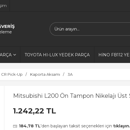
işim
ŞVERİŞ
releme
PARÇA
TOYOTA HI-LUX YEDEK PARÇA
HİNO FB112 Y
0 CR Pick-Up
Kaporta Aksamı
3A
Mitsubishi L200 Ön Tampon Nikelajı Üst S
1.242,22 TL
184,78 TL
'den başlayan taksit seçenekleri için
tıklayın