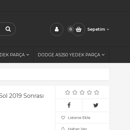
Sepetim
0
EDEK PARÇA
DODGE AS250 YEDEK PARÇA
ol 2019 Sonrası
Listene Ekle
.
Haber Ver