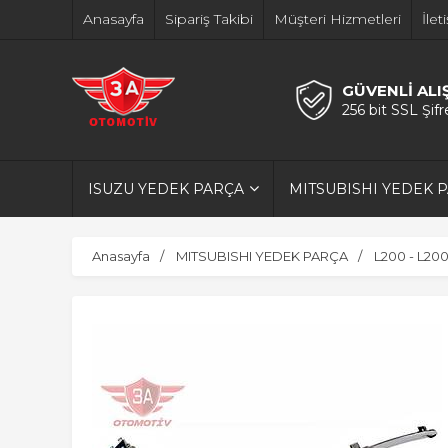
Anasayfa
Sipariş Takibi
Müşteri Hizmetleri
İlet
GÜVENLİ ALI
256 bit SSL Şif
ISUZU YEDEK PARÇA
MITSUBISHI YEDEK 
Anasayfa
MITSUBISHI YEDEK PARÇA
L200 - L20