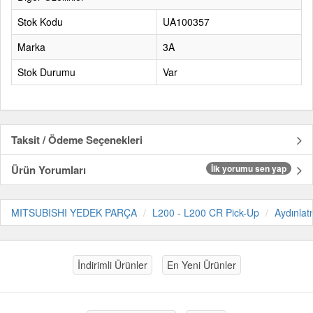
Stok Kodu
UA100357
Marka
3A
Stok Durumu
Var
Taksit / Ödeme Seçenekleri
Ürün Yorumları
İlk yorumu sen yap
MITSUBISHI YEDEK PARÇA
L200 - L200 CR Pick-Up
Aydınla
İndirimli Ürünler
En Yeni Ürünler