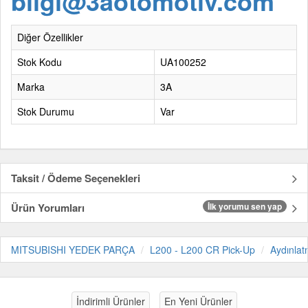
bilgi@3aotomotiv.com
Diğer Özellikler
Stok Kodu
UA100252
Marka
3A
Stok Durumu
Var
Taksit / Ödeme Seçenekleri
Ürün Yorumları
İlk yorumu sen yap
MITSUBISHI YEDEK PARÇA
L200 - L200 CR Pick-Up
Aydınla
İndirimli Ürünler
En Yeni Ürünler