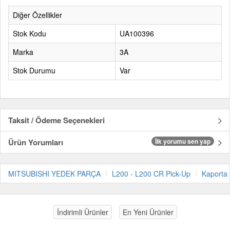
Diğer Özellikler
Stok Kodu
UA100396
Marka
3A
Stok Durumu
Var
Taksit / Ödeme Seçenekleri
Ürün Yorumları
İlk yorumu sen yap
MITSUBISHI YEDEK PARÇA
L200 - L200 CR Pick-Up
Kaporta
İndirimli Ürünler
En Yeni Ürünler