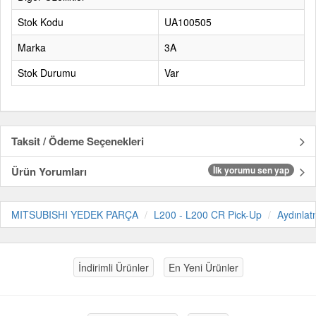
Stok Kodu
UA100505
Marka
3A
Stok Durumu
Var
Taksit / Ödeme Seçenekleri
Ürün Yorumları
İlk yorumu sen yap
MITSUBISHI YEDEK PARÇA
L200 - L200 CR Pick-Up
Aydınla
İndirimli Ürünler
En Yeni Ürünler