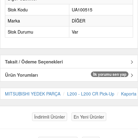
Stok Kodu
UA100515
Marka
DİĞER
Stok Durumu
Var
Taksit / Ödeme Seçenekleri
Ürün Yorumları
İlk yorumu sen yap
MITSUBISHI YEDEK PARÇA
L200 - L200 CR Pick-Up
Kaporta
İndirimli Ürünler
En Yeni Ürünler