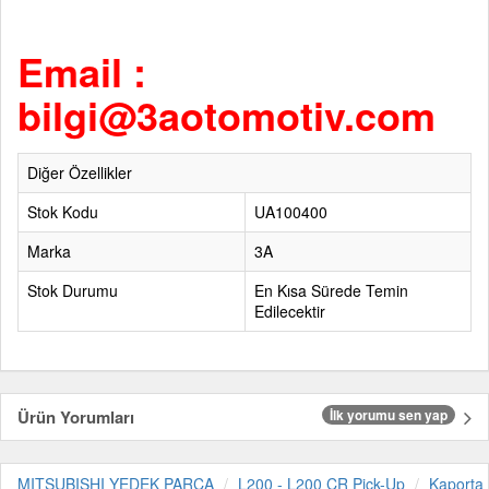
Email :
bilgi@3aotomotiv.com
Diğer Özellikler
Stok Kodu
UA100400
Marka
3A
Stok Durumu
En Kısa Sürede Temin
Edilecektir
Ürün Yorumları
İlk yorumu sen yap
MITSUBISHI YEDEK PARÇA
L200 - L200 CR Pick-Up
Kaporta