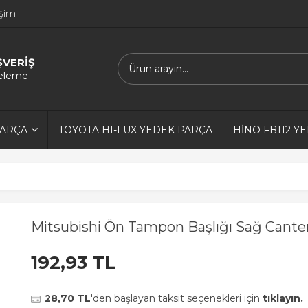
işim
ŞVERİŞ
releme
PARÇA
TOYOTA HI-LUX YEDEK PARÇA
HİNO FB112 Y
Mitsubishi Ön Tampon Başlığı Sağ Cante
192,93 TL
28,70 TL
'den başlayan taksit seçenekleri için
tıklayın.