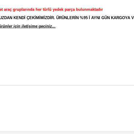
et araç gruplarında her türlü yedek parça bulunmaktadır
AN KENDİ ÇEKİMİMİZDİR. ÜRÜNLERİN %95 İ AYNI GÜN KARGOYA V
ünler için iletişime geçiniz...