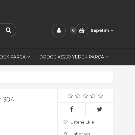
Sepetim
0
EDEK PARÇA
DODGE AS250 YEDEK PARÇA
r 304
Listene Ekle
Haber Ver