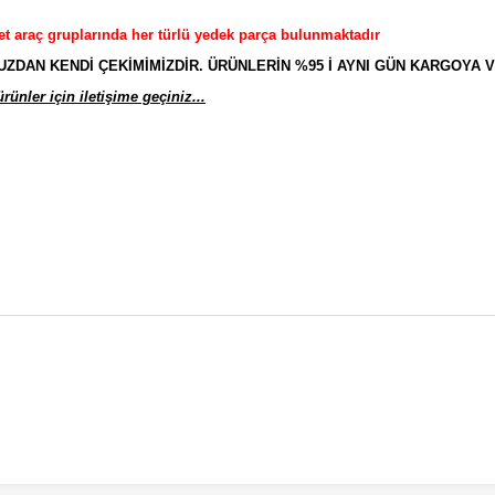
et araç gruplarında her türlü yedek parça bulunmaktadır
AN KENDİ ÇEKİMİMİZDİR. ÜRÜNLERİN %95 İ AYNI GÜN KARGOYA V
ünler için iletişime geçiniz...