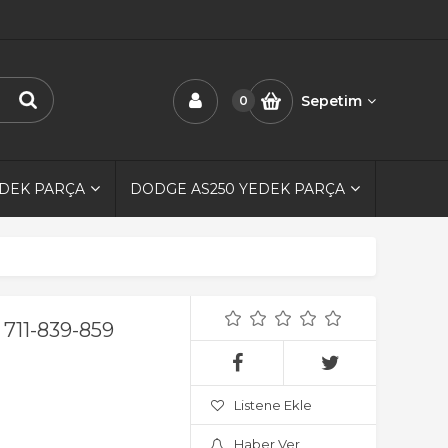
Sepetim
0
EDEK PARÇA
DODGE AS250 YEDEK PARÇA
 711-839-859
Listene Ekle
Haber Ver