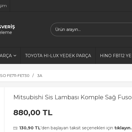
işim
ŞVERİŞ
releme
PARÇA
TOYOTA HI-LUX YEDEK PARÇA
HİNO FB112 Y
SO FE711-FE730
3A
Mitsubishi Sis Lambası Komple Sağ Fuso
880,00 TL
130,90 TL
'den başlayan taksit seçenekleri için
tıklayın.