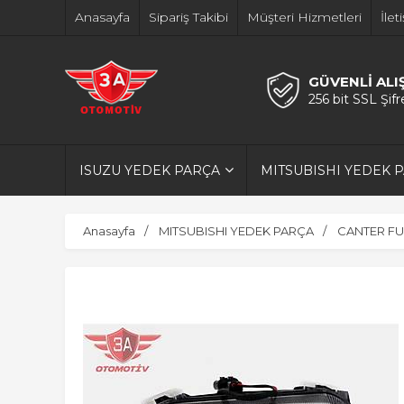
Anasayfa
Sipariş Takibi
Müşteri Hizmetleri
İlet
GÜVENLİ ALI
256 bit SSL Şif
ISUZU YEDEK PARÇA
MITSUBISHI YEDEK 
Anasayfa
MITSUBISHI YEDEK PARÇA
CANTER FU