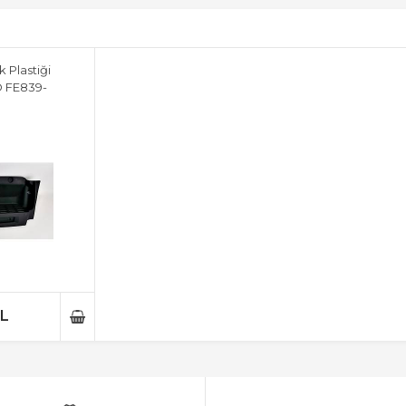
 Plastiği
 FE839-
TL