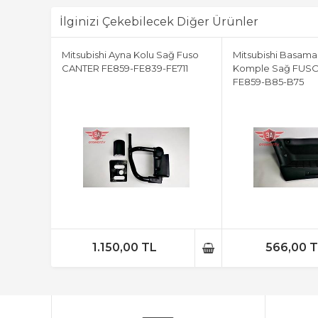
İlginizi Çekebilecek Diğer Ürünler
Mitsubishi Ayna Kolu Sağ Fuso
Mitsubishi Basamak
CANTER FE859-FE839-FE711
Komple Sağ FUSO
FE859-B85-B75
1.150,00 TL
566,00 