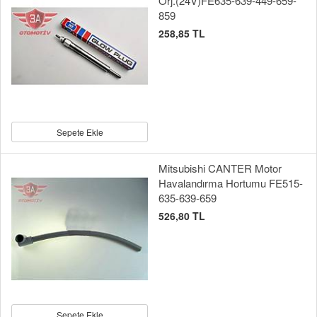
Orj.(24V)FE635-639-449-659-
859
258,85 TL
Sepete Ekle
Mitsubishi CANTER Motor
Havalandırma Hortumu FE515-
635-639-659
526,80 TL
Sepete Ekle