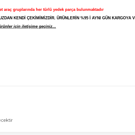
et araç gruplarında her türlü yedek parça bulunmaktadır
AN KENDİ ÇEKİMİMİZDİR. ÜRÜNLERİN %95 İ AYNI GÜN KARGOYA V
ünler için iletişime geçiniz...
cektir