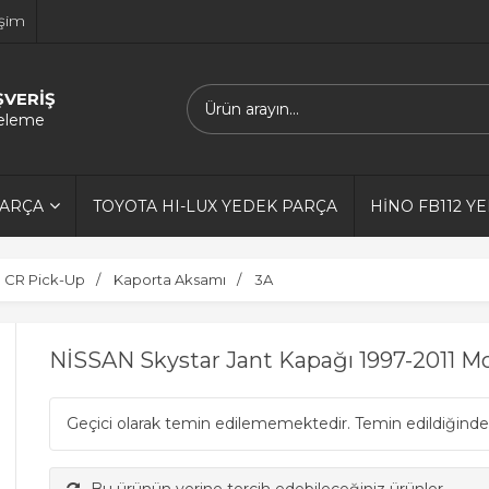
işim
ŞVERİŞ
releme
PARÇA
TOYOTA HI-LUX YEDEK PARÇA
HİNO FB112 Y
0 CR Pick-Up
Kaporta Aksamı
3A
NİSSAN Skystar Jant Kapağı 1997-2011 M
Geçici olarak temin edilememektedir. Temin edildiğinde