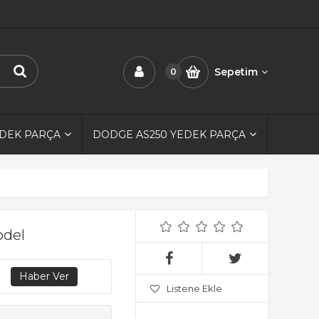
Sepetim
0
EDEK PARÇA
DODGE AS250 YEDEK PARÇA
odel
Listene Ekle