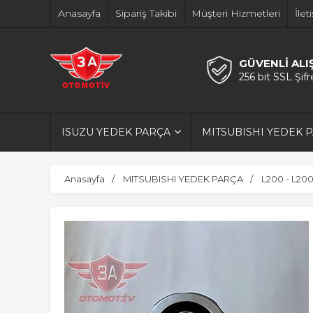
Anasayfa
Sipariş Takibi
Müşteri Hizmetleri
İlet
GÜVENLİ ALI
256 bit SSL Şif
ISUZU YEDEK PARÇA
MITSUBISHI YEDEK 
Anasayfa
MITSUBISHI YEDEK PARÇA
L200 - L20