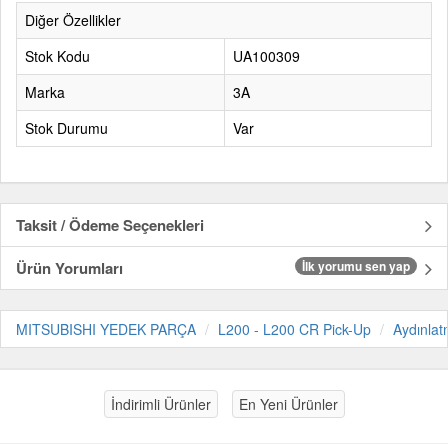
Diğer Özellikler
Stok Kodu
UA100309
Marka
3A
Stok Durumu
Var
Taksit / Ödeme Seçenekleri
Ürün Yorumları
İlk yorumu sen yap
MITSUBISHI YEDEK PARÇA
L200 - L200 CR Pick-Up
Aydınla
İndirimli Ürünler
En Yeni Ürünler