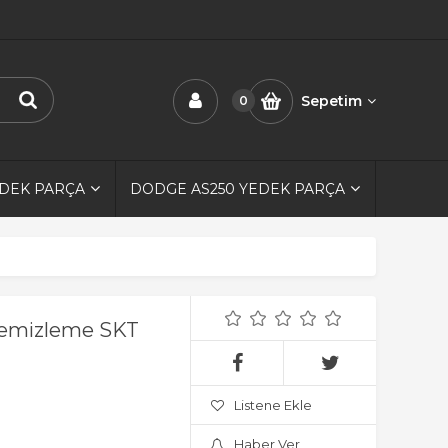
Sepetim
0
EDEK PARÇA
DODGE AS250 YEDEK PARÇA
 Temizleme SKT
Listene Ekle
Haber Ver