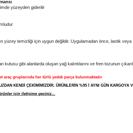
rmansı
içimde yüzeyden giderilir
umludur
n yüzey temizliği için uygun değildir. Uygulamadan önce, lastik veya 
kutusu gibi alanlarda oluşan yağ kalıntılarını ve fren tozunun çıkarıl
et araç gruplarında her türlü yedek parça bulunmaktadır
AN KENDİ ÇEKİMİMİZDİR. ÜRÜNLERİN %95 İ AYNI GÜN KARGOYA V
ünler için iletişime geçiniz...