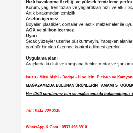
Hızlı havalanma özelliği ve yüksek temizleme perfo
Kurum, yağ, fren tozları ve yağ artıkları hızlı ve etkili b
Artık bırakmadan temizlik
Aseton içermez
Boyalar, plastikler, contalar ve lastik malzemeler ile uy
AOX ve silikon içermez
Uyarı
Sıcak yüzeyler üzerine püskürtmeyin. Yapışkan alanları
görünür bir alan üzerinde kontrol edilmesi gerekir.
Uygulama alanı
Araçlarda ki disk ve kampana frenler, motor ve şanzıman 
Isuzu - Mitsubishi - Dodge - Hino için Pick-up ve Kamyon
MAĞAZAMIZDA BULUNAN ÜRÜNLERİN TAMAMI STOĞUMUZD
Her türlü sorularınız için ve mağazamızda bulamadıgınız ür
Tel : 0312 394 3910
WhatsApp & Gsm : 0533 498 3910