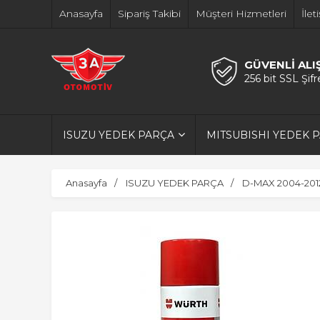
Anasayfa
Sipariş Takibi
Müşteri Hizmetleri
İlet
GÜVENLİ ALI
256 bit SSL Şif
ISUZU YEDEK PARÇA
MITSUBISHI YEDEK 
Anasayfa
ISUZU YEDEK PARÇA
D-MAX 2004-201