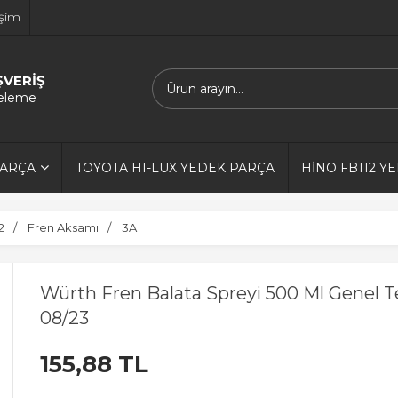
işim
ŞVERİŞ
releme
PARÇA
TOYOTA HI-LUX YEDEK PARÇA
HİNO FB112 Y
2
Fren Aksamı
3A
Würth Fren Balata Spreyi 500 Ml Genel
08/23
155,88 TL